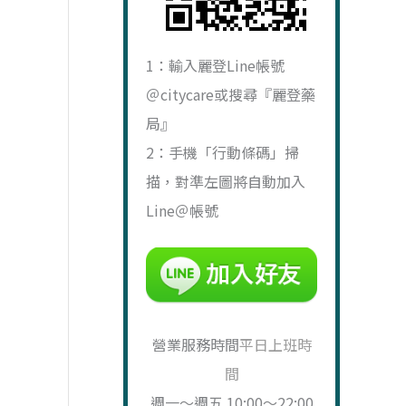
。
T$ 1,760。
1：輸入麗登Line帳號
＠citycare或搜尋『麗登藥
局』
2：手機「行動條碼」掃
描，對準左圖將自動加入
Line＠帳號
營業服務時間
平日上班時
間
週一～週五 10:00～22:00