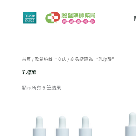
跳
至
主
要
內
容
依
首頁
/
歐希施線上商店
/ 商品標籤為 “乳糖酸”
價
格
排
乳糖酸
序：
高
至
顯示所有 6 筆結果
低
原
目
始
前
價
價
格：
格：