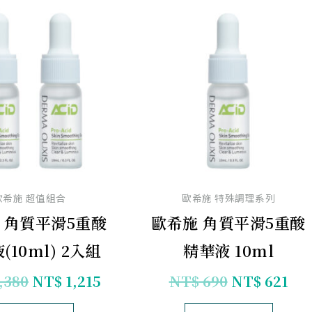
原
目
原
目
始
前
始
前
價
價
價
價
格：
格：
格：
格
NT$ 1,380。
NT$ 1,215。
NT$ 690。
NT
歐希施 超值組合
歐希施 特殊調理系列
 角質平滑5重酸
歐希施 角質平滑5重酸
(10ml) 2入組
精華液 10ml
,380
NT$
1,215
NT$
690
NT$
621