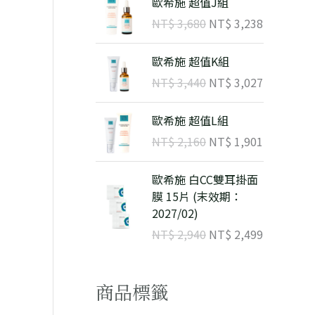
歐希施 超值J組
T
T
始
前
NT$
3,680
NT$
3,238
$
$
價
價
格
格
原
目
9
8
歐希施 超值K組
：
：
始
前
8
8
N
N
NT$
3,440
NT$
3,027
價
價
0
2
T
T
格
格
。
。
$
原
$
目
歐希施 超值L組
：
：
始
前
N
N
NT$
2,160
NT$
1,901
3
價
3
價
T
T
,
格
,
格
$
原
$
目
歐希施 白CC雙耳掛面
6
：
2
：
始
前
膜 15片 (末效期：
8
N
3
N
3
價
3
價
2027/02)
0
T
8
T
,
格
,
格
。
$
。
$
NT$
2,940
NT$
2,499
4
：
0
：
4
N
2
N
2
1
0
T
7
T
,
,
商品標籤
。
$
。
$
1
9