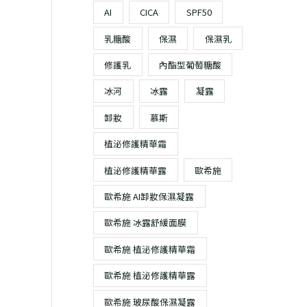
6
0
2
2
AI
CICA
SPF50
0
1
,
,
。
。
乳糖酸
保濕
保濕乳
9
4
4
9
修護乳
內酯型葡萄糖酸
0
9
。
。
冰河
冰露
凝露
卸妝
慕斯
植泌修護精華霜
植泌修護精華露
歐希施
歐希施 AI卸妝保濕凝露
歐希施 冰露舒緩面膜
歐希施 植泌修護精華霜
歐希施 植泌修護精華露
歐希施 玻尿酸保濕凝露