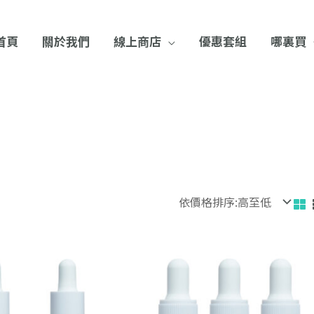
首頁
關於我們
線上商店
優惠套組
哪裏買
原
目
原
始
前
始
價
價
價
格：
格：
格：