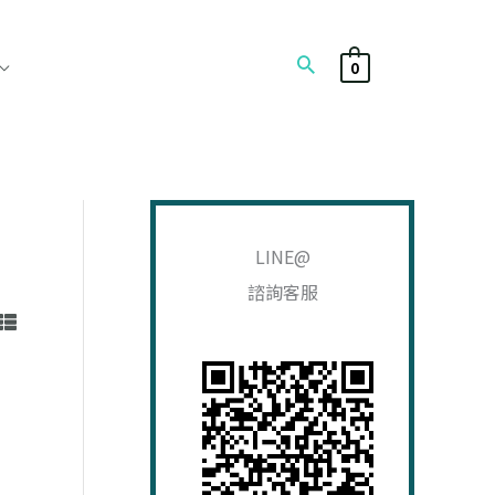
搜
0
尋
搜
尋
LINE@
關
諮詢客服
鍵
字
:
目
前
價
格：