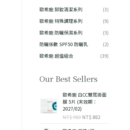
歐希施 卸妝清潔系列
(3)
歐希施 特殊調理系列
(9)
歐希施 防曬保濕系列
(5)
防曬係數 SPF50 防曬乳
(2)
歐希施 超值組合
(39)
Our Best Sellers
原
目
歐希施 白CC雙耳掛面
始
前
膜 5片 (末效期：
價
價
2027/02)
格
格
NT$
980
NT$
882
：
：
N
N
原
目