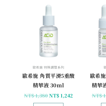
原
目
始
前
價
價
格：
格：
NT$ 1,380。
NT$ 1,242。
歐希施 特殊調理系列
歐希施 角質平滑5重酸
歐希施
精華液 30ml
精華液
NT$
1,380
NT$
1,242
NT$
1