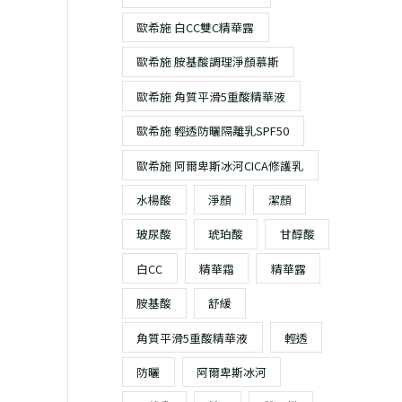
歐希施 白CC雙C精華露
歐希施 胺基酸調理淨顏慕斯
歐希施 角質平滑5重酸精華液
歐希施 輕透防曬隔離乳SPF50
歐希施 阿爾卑斯冰河CICA修護乳
水楊酸
淨顏
潔顏
玻尿酸
琥珀酸
甘醇酸
白CC
精華霜
精華露
胺基酸
舒緩
角質平滑5重酸精華液
輕透
防曬
阿爾卑斯冰河