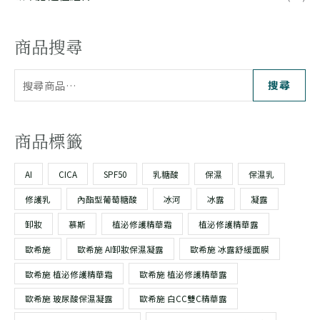
商品搜尋
搜尋
商品標籤
AI
CICA
SPF50
乳糖酸
保濕
保濕乳
修護乳
內酯型葡萄糖酸
冰河
冰露
凝露
卸妝
慕斯
植泌修護精華霜
植泌修護精華露
歐希施
歐希施 AI卸妝保濕凝露
歐希施 冰露舒緩面膜
歐希施 植泌修護精華霜
歐希施 植泌修護精華露
歐希施 玻尿酸保濕凝露
歐希施 白CC雙C精華露