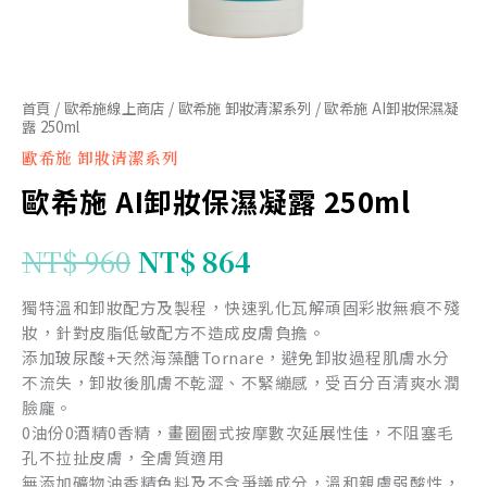
首頁
/
歐希施線上商店
/
歐希施 卸妝清潔系列
/ 歐希施 AI卸妝保濕凝
露 250ml
歐希施 卸妝清潔系列
歐希施 AI卸妝保濕凝露 250ml
NT$
960
NT$
864
獨特溫和卸妝配方及製程，快速乳化瓦解頑固彩妝無痕不殘
妝，針對皮脂低敏配方不造成皮膚負擔。
添加玻尿酸+天然海藻醣Tornare，避免卸妝過程肌膚水分
不流失，卸妝後肌膚不乾澀、不緊繃感，受百分百清爽水潤
臉龐。
0油份0酒精0香精，畫圈圈式按摩數次延展性佳，不阻塞毛
孔不拉扯皮膚，全膚質適用
無添加礦物油香精色料及不含爭議成分，溫和親膚弱酸性，