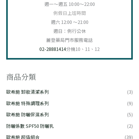
週一～週五 10:00～22:00
例假日上班時間
週六 12:00 ～21:00
週日：例行公休
麗登藥局門市服務電話
02-28881414
分機10、11、12
商品分類
歐希施 卸妝清潔系列
(3)
歐希施 特殊調理系列
(9)
歐希施 防曬保濕系列
(5)
防曬係數 SPF50 防曬乳
(2)
歐希施 超值組合
(39)