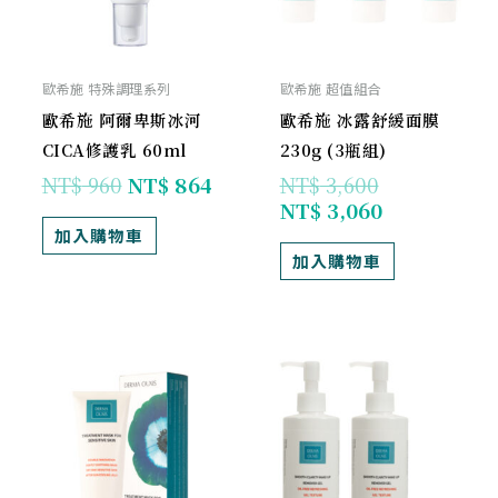
歐希施 特殊調理系列
歐希施 超值組合
歐希施 阿爾卑斯冰河
歐希施 冰露舒緩面膜
CICA修護乳 60ml
230g (3瓶組)
NT$
960
NT$
864
NT$
3,600
NT$
3,060
加入購物車
加入購物車
原
目
原
目
始
前
始
前
價
價
價
價
格：
格：
格：
格：
NT$ 1,200。
NT$ 1,080。
NT$ 1,920。
NT$ 1,690。