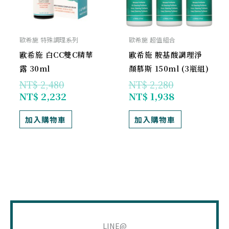
歐希施 特殊調理系列
歐希施 超值組合
歐希施 白CC雙C精華
歐希施 胺基酸調理淨
露 30ml
顏慕斯 150ml (3瓶組)
NT$
2,480
NT$
2,280
NT$
2,232
NT$
1,938
加入購物車
加入購物車
搜
尋
LINE@