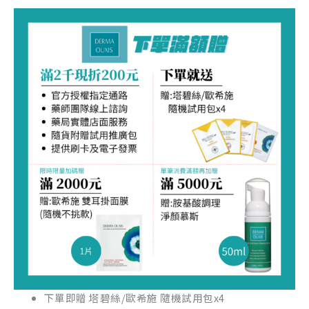
下單即贈 塔碧絲/歐希施 隨機試用包x4