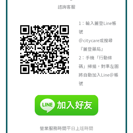
關
諮詢客服
鍵
字
1：輸入麗登Line帳
:
號
＠citycare或搜尋
『麗登藥局』
2：手機「行動條
碼」掃描，對準左圖
將自動加入Line＠帳
號
營業服務時間
平日上班時間