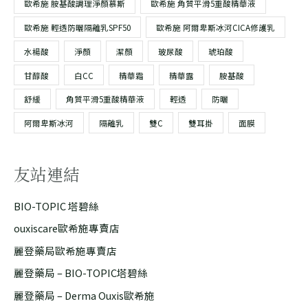
歐希施 胺基酸調理淨顏慕斯
歐希施 角質平滑5重酸精華液
歐希施 輕透防曬隔離乳SPF50
歐希施 阿爾卑斯冰河CICA修護乳
水楊酸
淨顏
潔顏
玻尿酸
琥珀酸
甘醇酸
白CC
精華霜
精華露
胺基酸
舒緩
角質平滑5重酸精華液
輕透
防曬
阿爾卑斯冰河
隔離乳
雙C
雙耳掛
面膜
友站連結
BIO-TOPIC 塔碧絲
ouxiscare歐希施專賣店
麗登藥局歐希施專賣店
麗登藥局 – BIO-TOPIC塔碧絲
麗登藥局 – Derma Ouxis歐希施