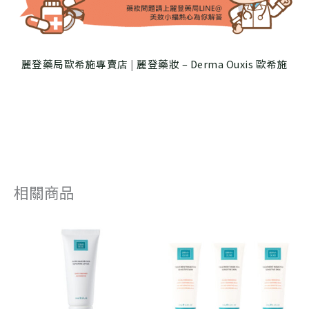
麗登藥局歐希施專賣店
|
麗登藥妝 – Derma Ouxis 歐希施
相關商品
原
目
原
目
始
前
始
前
價
價
價
價
格：
格：
格：
格：
NT$ 960。
NT$ 864。
NT$ 3,600
NT$ 3,060