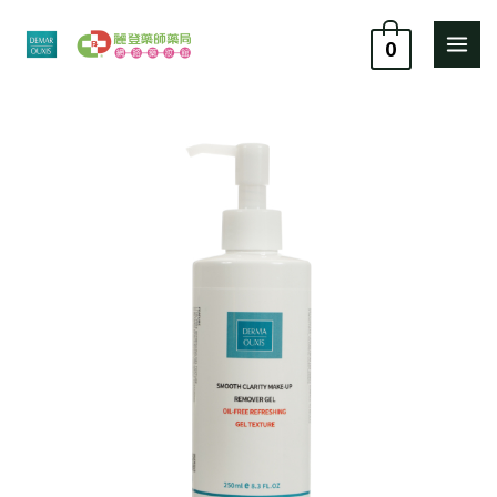
跳
至
0
主
要
歐
原
目
內
希
容
施
始
前
AI
價
價
卸
妝
格：
格：
保
濕
NT$ 960。
NT$ 864。
凝
露
250ml
數
量