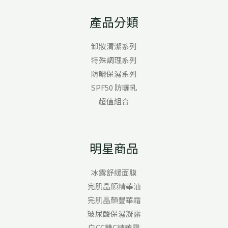
產品分類
卸妝清潔系列
特殊調理系列
防曬保濕系列
SPF50 防曬乳
超值組合
明星商品
冰露舒緩面膜
完肌晶顏精華油
完肌晶顏豐華霜
玻尿酸保濕凝露
白CC雙C精華露