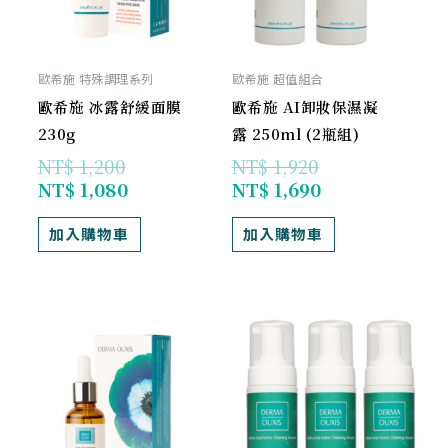
歐希施 特殊調理系列
歐希施 超值組合
歐希施 冰露舒緩面膜
歐希施 AI卸妝保濕凝
230g
露 250ml (2瓶組)
NT$
1,200
NT$
1,920
NT$
1,080
NT$
1,690
加入購物車
加入購物車
原
目
原
目
始
前
始
前
價
價
價
價
格：
格：
格：
格：
NT$ 2,480。
NT$ 2,232。
NT$ 2,280
NT$ 1,938