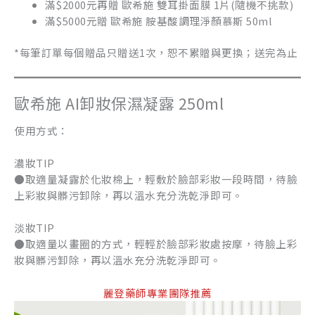
滿$2000元再贈 歐希施 雙耳掛面膜 1片(隨機不挑款)
滿$5000元贈 歐希施 胺基酸調理淨顏慕斯 50ml
*每筆訂單每個贈品只贈送1次，恕不累贈與更換；送完為止
歐希施 AI卸妝保濕凝露 250ml
使用方式：
濃妝TIP
●取適量凝露於化妝棉上，輕敷於臉部彩妝一段時間，待臉
上彩妝與髒污卸除，再以溫水充分洗乾淨即可。
淡妝TIP
●取適量以畫圈的方式，輕輕於臉部彩妝處按摩，待臉上彩
妝與髒污卸除，再以溫水充分洗乾淨即可。
麗登藥師專業團隊推薦