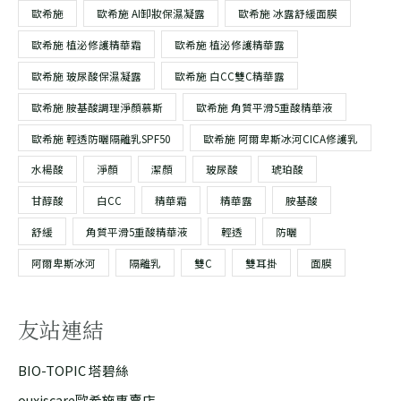
歐希施
歐希施 AI卸妝保濕凝露
歐希施 冰露舒緩面膜
歐希施 植泌修護精華霜
歐希施 植泌修護精華露
歐希施 玻尿酸保濕凝露
歐希施 白CC雙C精華露
歐希施 胺基酸調理淨顏慕斯
歐希施 角質平滑5重酸精華液
歐希施 輕透防曬隔離乳SPF50
歐希施 阿爾卑斯冰河CICA修護乳
水楊酸
淨顏
潔顏
玻尿酸
琥珀酸
甘醇酸
白CC
精華霜
精華露
胺基酸
舒緩
角質平滑5重酸精華液
輕透
防曬
阿爾卑斯冰河
隔離乳
雙C
雙耳掛
面膜
友站連結
BIO-TOPIC 塔碧絲
ouxiscare歐希施專賣店