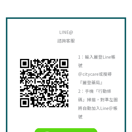
搜
尋
LINE@
關
諮詢客服
鍵
字
1：輸入麗登Line帳
:
號
＠citycare或搜尋
『麗登藥局』
2：手機「行動條
碼」掃描，對準左圖
將自動加入Line＠帳
號