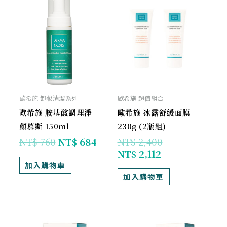
始
前
前
始
價
價
價
價
格：
格：
格：
格：
NT$ 760。
NT$ 684。
NT$ 2,112。
NT$ 2,400。
歐希施 卸妝清潔系列
歐希施 超值組合
歐希施 胺基酸調理淨
歐希施 冰露舒緩面膜
顏慕斯 150ml
230g (2瓶組)
NT$
760
NT$
684
NT$
2,400
NT$
2,112
加入購物車
加入購物車
目
原
原
目