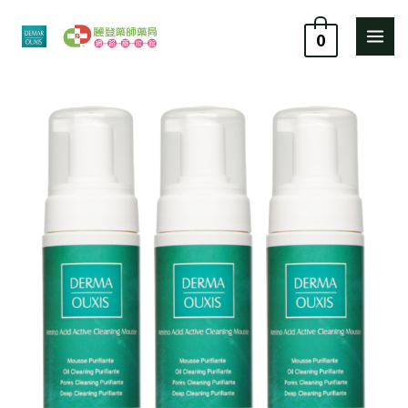
跳
至
0
主
要
歐
原
目
內
希
容
施
始
前
胺
價
價
基
酸
格：
格：
調
理
NT$ 2,280。
NT$ 1,938。
淨
顏
慕
斯
150ml