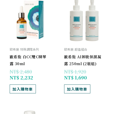
始
前
始
前
價
價
價
價
格：
格：
格：
格：
NT$ 2,480。
NT$ 2,232。
NT$ 1,920。
NT$ 1,690。
歐希施 特殊調理系列
歐希施 超值組合
歐希施 白CC雙C精華
歐希施 AI卸妝保濕凝
露 30ml
露 250ml (2瓶組)
NT$
2,480
NT$
1,920
NT$
2,232
NT$
1,690
加入購物車
加入購物車
原
目
目
原