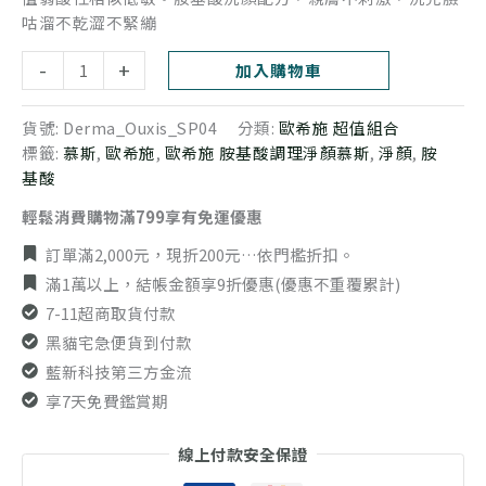
咕溜不乾澀不緊繃
-
+
加入購物車
貨號:
Derma_Ouxis_SP04
分類:
歐希施 超值組合
標籤:
慕斯
,
歐希施
,
歐希施 胺基酸調理淨顏慕斯
,
淨顏
,
胺
基酸
輕鬆消費購物滿799享有免運優惠
訂單滿2,000元，現折200元…依門檻折扣。
滿1萬以上，結帳金額享9折優惠(優惠不重覆累計)
7-11超商取貨付款
黑貓宅急便貨到付款
藍新科技第三方金流
享7天免費鑑賞期
線上付款安全保證