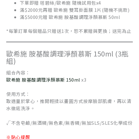
下單即贈 塔碧絲/歐希施 隨機試用包x4
滿$2000元再贈 歐希施 雙耳掛面膜 1片(隨機不挑款)
滿$5000元贈 歐希施 胺基酸調理淨顏慕斯 50ml
*每筆訂單每個贈品只贈送1次，恕不累贈與更換；送完為止
歐希施 胺基酸調理淨顏慕斯 150ml (3瓶
組)
組合內容：
歐希施 胺基酸調理淨顏慕斯 150ml
x3
使用方式：
取適量於掌心，推開輕揉以畫圓方式按摩臉部肌膚，再以清
水徹底洗淨。
√不含皂鹼/無酒精/無色素/無香精/無加SLS/SLES化學成份
※貼心提醒