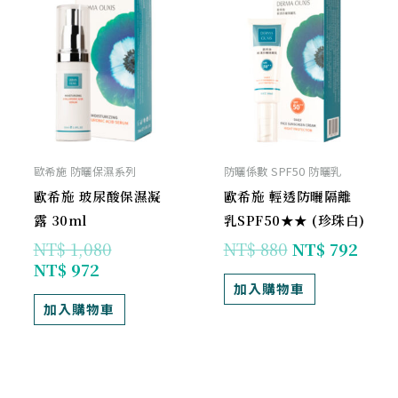
前
始
始
前
價
價
價
價
格：
格：
格：
格：
NT$ 972。
NT$ 1,080。
NT$ 880。
NT$ 
歐希施 防曬保濕系列
防曬係數 SPF50 防曬乳
歐希施 玻尿酸保濕凝
歐希施 輕透防曬隔離
露 30ml
乳SPF50★★ (珍珠白)
NT$
1,080
NT$
880
NT$
792
NT$
972
加入購物車
加入購物車