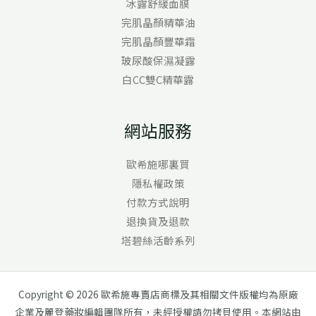
冰露舒緩面膜
完肌晶顏精華油
完肌晶顏豐華霜
玻尿酸保濕凝露
白CC雙C精華露
網站服務
歐希施哪裏買
隱私權政策
付款方式說明
退換貨及退款
塔碧絲活齡系列
Copyright © 2026 歐希施專賣店商標及其相關文件版權均為原廠
企業及麗登藥妝編輯團隊所有，未經授權請勿拷貝使用。本網站由