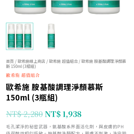
(3
瓶
組)
數
量
首頁
/
歐希施線上商店
/
歐希施 超值組合
/ 歐希施 胺基酸調理淨顏慕
斯 150ml (3瓶組)
歐希施 超值組合
歐希施 胺基酸調理淨顏慕斯
150ml (3瓶組)
NT$
2,280
NT$
1,938
毛孔潔淨的秘密武器，氨基酸系界面活化劑，與皮膚的PH
值弱酸性相似低敏。胺基酸洗顏配方，親膚不刺激，洗完臉