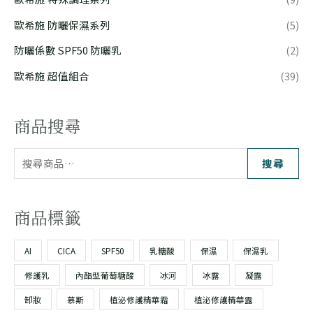
歐希施 防曬保濕系列
(5)
防曬係數 SPF50 防曬乳
(2)
歐希施 超值組合
(39)
商品搜尋
搜尋
商品標籤
AI
CICA
SPF50
乳糖酸
保濕
保濕乳
修護乳
內酯型葡萄糖酸
冰河
冰露
凝露
卸妝
慕斯
植泌修護精華霜
植泌修護精華露