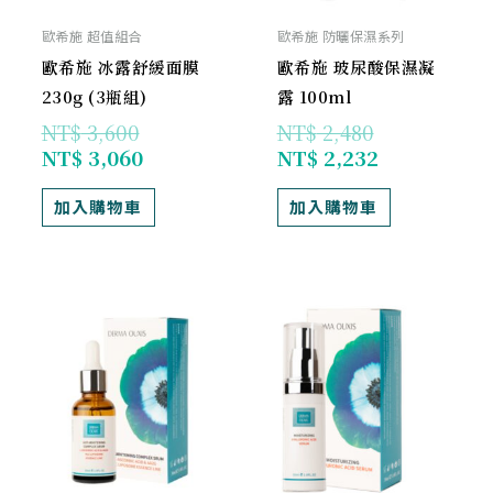
歐希施 超值組合
歐希施 防曬保濕系列
歐希施 冰露舒緩面膜
歐希施 玻尿酸保濕凝
230g (3瓶組)
露 100ml
NT$
3,600
NT$
2,480
NT$
3,060
NT$
2,232
加入購物車
加入購物車
原
目
目
原
始
前
前
始
價
價
價
價
格：
格：
格：
格：
NT$ 2,480。
NT$ 2,232。
NT$ 972。
NT$ 1,080。