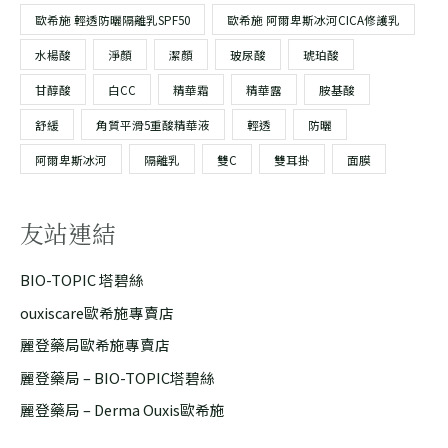
歐希施 輕透防曬隔離乳SPF50
歐希施 阿爾卑斯冰河CICA修護乳
水楊酸
淨顏
潔顏
玻尿酸
琥珀酸
甘醇酸
白CC
精華霜
精華露
胺基酸
舒緩
角質平滑5重酸精華液
輕透
防曬
阿爾卑斯冰河
隔離乳
雙C
雙耳掛
面膜
友站連結
BIO-TOPIC 塔碧絲
ouxiscare歐希施專賣店
麗登藥局歐希施專賣店
麗登藥局 – BIO-TOPIC塔碧絲
麗登藥局 – Derma Ouxis歐希施