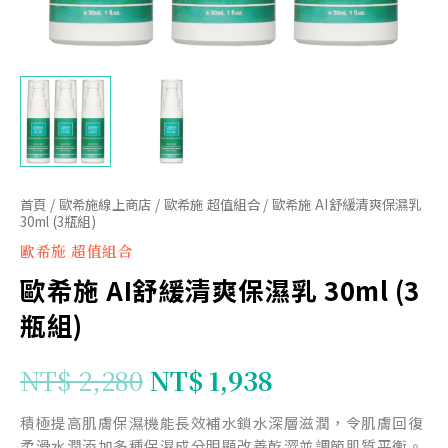
瓶
組)
數
量
首頁
/
歐希施線上商店
/
歐希施 超值組合
/ 歐希施 AI舒緩清爽保濕乳
30ml (3瓶組)
歐希施 超值組合
歐希施 AI舒緩清爽保濕乳 30ml (3
瓶組)
NT$
2,280
NT$
1,938
積極提高肌膚保濕機能長效補水鎖水深層滋潤，令肌膚回復
柔滑水潤添加多種保濕成分明顯改善乾澀並調節肌質平衡。