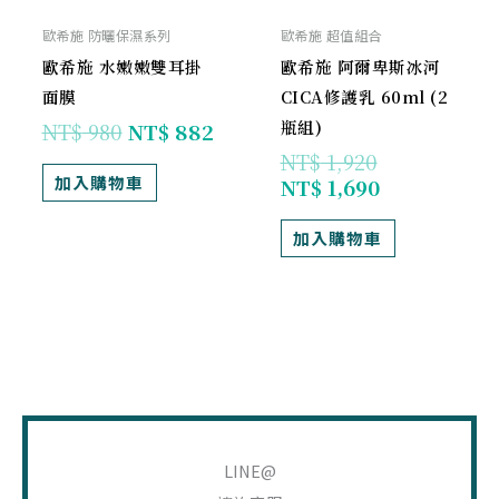
歐希施 防曬保濕系列
歐希施 超值組合
歐希施 水嫩嫩雙耳掛
歐希施 阿爾卑斯冰河
面膜
CICA修護乳 60ml (2
瓶組)
NT$
980
NT$
882
NT$
1,920
加入購物車
NT$
1,690
加入購物車
搜
尋
LINE@
關