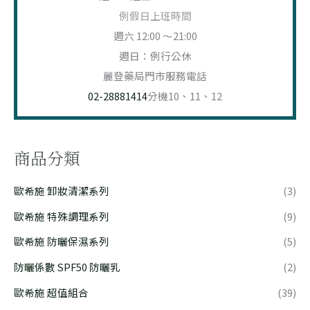
例假日上班時間
週六 12:00 ～21:00
週日：例行公休
麗登藥局門市服務電話
02-28881414
分機10、11、12
商品分類
歐希施 卸妝清潔系列
(3)
歐希施 特殊調理系列
(9)
歐希施 防曬保濕系列
(5)
防曬係數 SPF50 防曬乳
(2)
歐希施 超值組合
(39)