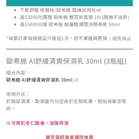
下單即贈 塔碧絲/歐希施 隨機試用包x4
滿$2000元再贈 歐希施 雙耳掛面膜 1片(隨機不挑款)
滿$5000元贈 歐希施 胺基酸調理淨顏慕斯 50ml
*每筆訂單每個贈品只贈送1次，恕不累贈與更換；送完為止
歐希施 AI舒緩清爽保濕乳 30ml (3瓶組)
組合內容：
歐希施 AI舒緩清爽保濕乳 30ml
x3
使用方式：
於臉部清潔、取適量均勻塗抹於全臉肌膚，輕拍按摩至吸
收。
※可用於杏仁酸後，加強保濕
麗登藥師專業團隊推薦