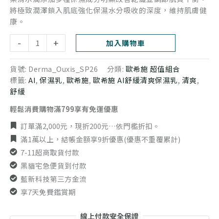
將極致潤澤鎖入肌底強化保濕水分吸收的深度，維持肌膚健
康。
-
+
加入購物車
貨號:
Derma_Ouxis_SP26
分類:
歐希施 超值組合
標籤:
AI
,
保濕乳
,
歐希施
,
歐希施 AI舒緩清爽保濕乳
,
清爽
,
舒緩
輕鬆消費購物滿799享有免運優惠
訂單滿2,000元，現折200元…依門檻折扣。
滿1萬以上，結帳金額享9折優惠(優惠不重覆累計)
7-11超商取貨付款
黑貓宅急便貨到付款
藍新科技第三方金流
享7天免費鑑賞期
線上付款安全保證