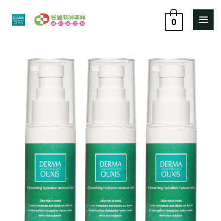
跳
至
0
主
要
歐
原
目
內
希
容
施
始
前
AI
價
價
舒
緩
格：
格：
清
爽
NT$ 2,280。
NT$ 1,938。
保
濕
乳
30ml
(3