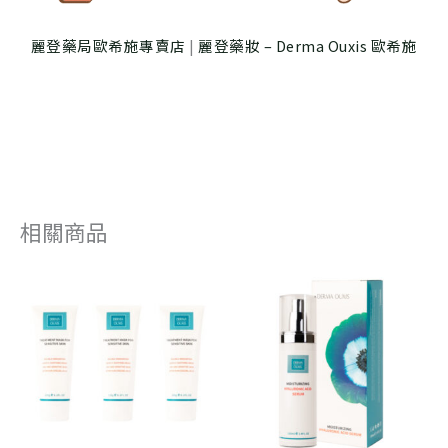
麗登藥局歐希施專賣店
|
麗登藥妝 – Derma Ouxis 歐希施
相關商品
原
目
原
目
始
前
始
前
價
價
價
價
格：
格：
格：
格：
NT$ 3,600。
NT$ 3,060。
NT$ 2,480
NT$ 2,232