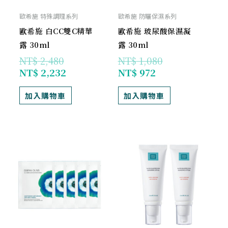
歐希施 特殊調理系列
歐希施 防曬保濕系列
歐希施 白CC雙C精華
歐希施 玻尿酸保濕凝
露 30ml
露 30ml
NT$
2,480
NT$
1,080
NT$
2,232
NT$
972
加入購物車
加入購物車
原
目
原
目
始
前
始
前
價
價
價
價
格：
格：
格：
格：
NT$ 980。
NT$ 882。
NT$ 1,920。
NT$ 1,690。