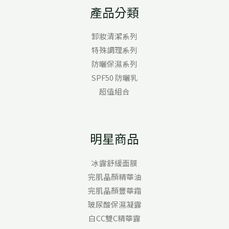
產品分類
卸妝清潔系列
特殊調理系列
防曬保濕系列
SPF50 防曬乳
超值組合
明星商品
冰露舒緩面膜
完肌晶顏精華油
完肌晶顏豐華霜
玻尿酸保濕凝露
白CC雙C精華露