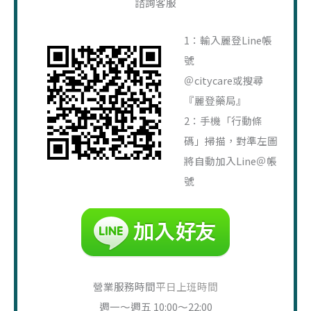
諮詢客服
鍵
字
1：輸入麗登Line帳
:
號
＠citycare或搜尋
『麗登藥局』
2：手機「行動條
碼」掃描，對準左圖
將自動加入Line＠帳
號
營業服務時間
平日上班時間
週一～週五 10:00～22:00