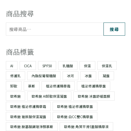
商品搜尋
搜尋
商品標籤
AI
CICA
SPF50
乳糖酸
保濕
保濕乳
修護乳
內酯型葡萄糖酸
冰河
冰露
凝露
卸妝
慕斯
植泌修護精華霜
植泌修護精華露
歐希施
歐希施 AI卸妝保濕凝露
歐希施 冰露舒緩面膜
歐希施 植泌修護精華霜
歐希施 植泌修護精華露
歐希施 玻尿酸保濕凝露
歐希施 白CC雙C精華露
歐希施 胺基酸調理淨顏慕斯
歐希施 角質平滑5重酸精華液