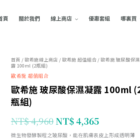
首頁
關於我們
線上商店
優惠套組
哪裏買
首頁
/
歐希施線上商店
/
歐希施 超值組合
/ 歐希施 玻尿酸保
歐
原
目
露 100ml (2瓶組)
希
歐希施 超值組合
施
始
前
歐希施 玻尿酸保濕凝露 100ml (
玻
尿
價
價
瓶組)
酸
保
格：
格：
NT$
4,960
NT$
4,365
濕
NT$ 4,960。
NT$ 4,3
凝
微生物發酵製程之玻尿酸，能在肌膚表皮上形成透明薄