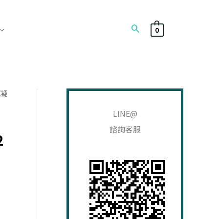
搜
0
尋
濕凝
搜
尋
LINE@
關
諮詢客服
2
鍵
字
:
65。