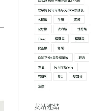
歐希施 輕透防曬隔離乳SPF50
歐希施 阿爾卑斯冰河CICA修護乳
水楊酸
淨顏
潔顏
玻尿酸
琥珀酸
甘醇酸
白CC
精華霜
精華露
胺基酸
舒緩
角質平滑5重酸精華液
輕透
防曬
阿爾卑斯冰河
隔離乳
雙C
雙耳掛
面膜
友站連結