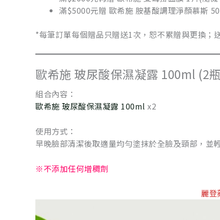
滿$5000元贈 歐希施 胺基酸調理淨顏慕斯 50
*每筆訂單每個贈品只贈送1次，恕不累贈與更換；
歐希施 玻尿酸保濕凝露 100ml (2瓶
組合內容：
歐希施 玻尿酸保濕凝露 100ml
x2
使用方式：
早晚臉部清潔後取適量均勻塗抹於全臉及頸部，並
※不添加任何增稠劑
麗登