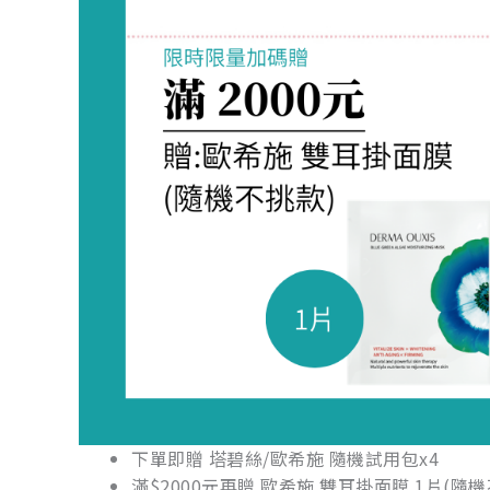
下單即贈 塔碧絲/歐希施 隨機試用包x4
滿$2000元再贈 歐希施 雙耳掛面膜 1片(隨