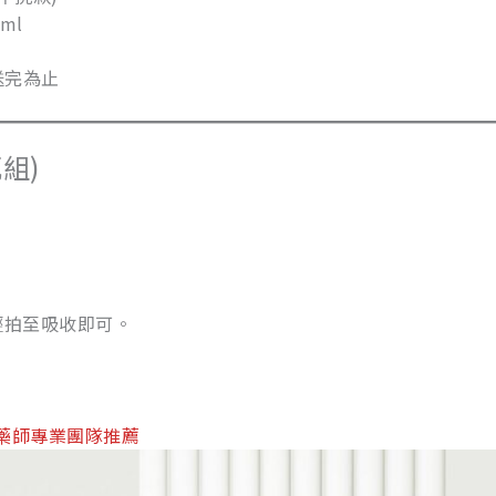
ml
送完為止
組)
輕拍至吸收即可。
藥師專業團隊推薦