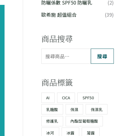
防曬係數 SPF50 防曬乳
(2)
歐希施 超值組合
(39)
商品搜尋
搜尋
商品標籤
AI
CICA
SPF50
乳糖酸
保濕
保濕乳
修護乳
內酯型葡萄糖酸
冰河
冰露
凝露