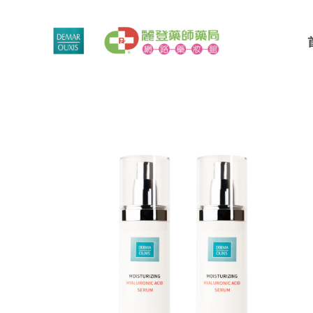
跳
至
主
要
內
容