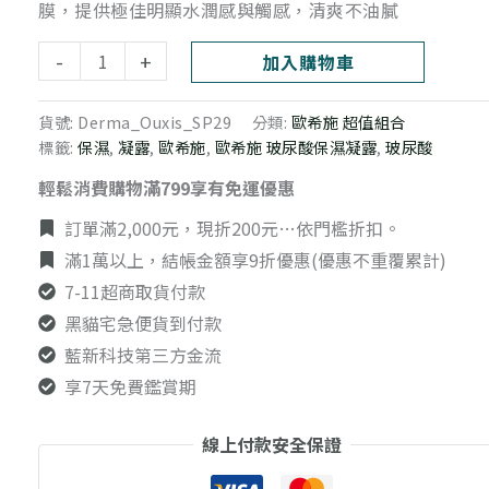
露
膜，提供極佳明顯水潤感與觸感，清爽不油膩
100ml
-
+
加入購物車
(2
瓶
貨號:
Derma_Ouxis_SP29
分類:
歐希施 超值組合
組)
標籤:
保濕
,
凝露
,
歐希施
,
歐希施 玻尿酸保濕凝露
,
玻尿酸
數
輕鬆消費購物滿799享有免運優惠
量
訂單滿2,000元，現折200元…依門檻折扣。
滿1萬以上，結帳金額享9折優惠(優惠不重覆累計)
7-11超商取貨付款
黑貓宅急便貨到付款
藍新科技第三方金流
享7天免費鑑賞期
線上付款安全保證