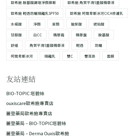
歐希施 胺基酸調理淨顏慕斯
歐希施 角質平滑5重酸精華液
歐希施 輕透防曬隔離乳SPF50
歐希施 阿爾卑斯冰河CICA修護乳
水楊酸
淨顏
潔顏
玻尿酸
琥珀酸
甘醇酸
白CC
精華霜
精華露
胺基酸
舒緩
角質平滑5重酸精華液
輕透
防曬
阿爾卑斯冰河
隔離乳
雙C
雙耳掛
面膜
友站連結
BIO-TOPIC 塔碧絲
ouxiscare歐希施專賣店
麗登藥局歐希施專賣店
麗登藥局 – BIO-TOPIC塔碧絲
麗登藥局 – Derma Ouxis歐希施