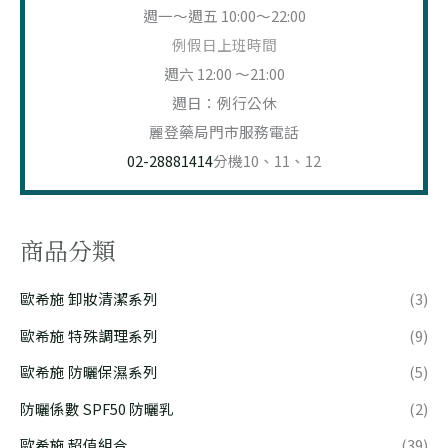
週一～週五 10:00～22:00
例假日上班時間
週六 12:00 ～21:00
週日：例行公休
麗登藥局門市服務電話
02-28881414
分機10、11、12
商品分類
歐希施 卸妝清潔系列
(3)
歐希施 特殊調理系列
(9)
歐希施 防曬保濕系列
(5)
防曬係數 SPF50 防曬乳
(2)
歐希施 超值組合
(39)