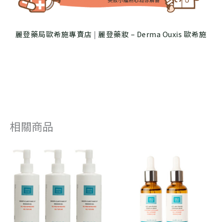
麗登藥局歐希施專賣店
|
麗登藥妝 – Derma Ouxis 歐希施
相關商品
原
目
原
目
始
前
始
前
價
價
價
價
格：
格：
格：
格：
NT$ 2,880。
NT$ 2,448。
NT$ 4,960
NT$ 4,365