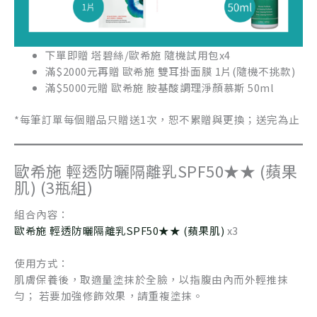
下單即贈 塔碧絲/歐希施 隨機試用包x4
滿$2000元再贈 歐希施 雙耳掛面膜 1片(隨機不挑款)
滿$5000元贈 歐希施 胺基酸調理淨顏慕斯 50ml
*每筆訂單每個贈品只贈送1次，恕不累贈與更換；送完為止
歐希施 輕透防曬隔離乳SPF50★★ (蘋果
肌) (3瓶組)
組合內容：
歐希施 輕透防曬隔離乳SPF50★★ (蘋果肌)
x3
使用方式：
肌膚保養後，取適量塗抹於全臉，以指腹由內而外輕推抹
勻； 若要加強修飾效果，請重複塗抹。