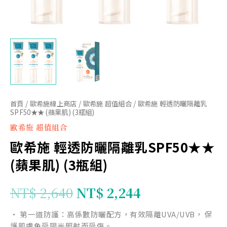
肌)
(3
瓶
組)
數
量
首頁
/
歐希施線上商店
/
歐希施 超值組合
/ 歐希施 輕透防曬隔離乳
SPF50★★ (蘋果肌) (3瓶組)
歐希施 超值組合
歐希施 輕透防曬隔離乳SPF50★★
(蘋果肌) (3瓶組)
NT$
2,640
NT$
2,244
• 第一道防護：高係數防曬配方，有效隔離UVA/UVB， 保
護肌膚免受陽光照射而受傷。