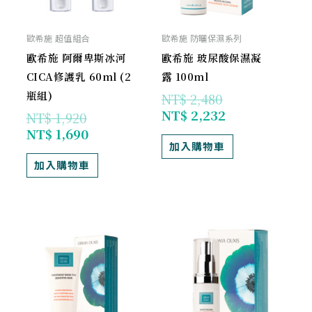
歐希施 超值組合
歐希施 防曬保濕系列
歐希施 阿爾卑斯冰河
歐希施 玻尿酸保濕凝
CICA修護乳 60ml (2
露 100ml
瓶組)
NT$
2,480
NT$
2,232
NT$
1,920
NT$
1,690
加入購物車
加入購物車
原
目
目
原
始
前
前
始
價
價
價
價
格：
格：
格：
格：
NT$ 1,200。
NT$ 1,080。
NT$ 972。
NT$ 1,080。