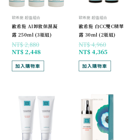
歐希施 超值組合
歐希施 超值組合
歐希施 AI卸妝保濕凝
歐希施 白CC雙C精華
露 250ml (3瓶組)
露 30ml (2瓶組)
NT$
2,880
NT$
4,960
NT$
2,448
NT$
4,365
加入購物車
加入購物車
原
目
原
目
始
前
始
前
價
價
價
價
格：
格：
格：
格：
NT$ 1,920。
NT$ 1,690。
NT$ 2,480。
NT$ 2,232。