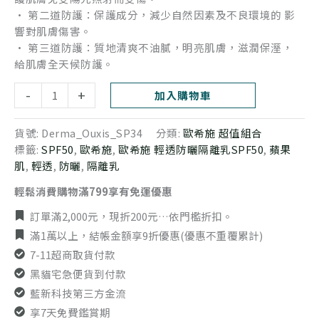
• 第二道防護：保護成分，減少自然因素及不良環境的 影
響對肌膚傷害。
• 第三道防護：質地清爽不油膩，明亮肌膚，滋潤保溼，
給肌膚全天候防護。
-
+
加入購物車
貨號:
Derma_Ouxis_SP34
分類:
歐希施 超值組合
標籤:
SPF50
,
歐希施
,
歐希施 輕透防曬隔離乳SPF50
,
蘋果
肌
,
輕透
,
防曬
,
隔離乳
輕鬆消費購物滿799享有免運優惠
訂單滿2,000元，現折200元…依門檻折扣。
滿1萬以上，結帳金額享9折優惠(優惠不重覆累計)
7-11超商取貨付款
黑貓宅急便貨到付款
藍新科技第三方金流
享7天免費鑑賞期