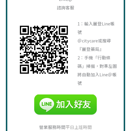
關
諮詢客服
鍵
字
1：輸入麗登Line帳
:
號
＠citycare或搜尋
『麗登藥局』
2：手機「行動條
碼」掃描，對準左圖
將自動加入Line＠帳
號
營業服務時間
平日上班時間