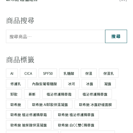
商品搜尋
搜尋
商品標籤
AI
CICA
SPF50
乳糖酸
保濕
保濕乳
修護乳
內酯型葡萄糖酸
冰河
冰露
凝露
卸妝
慕斯
植泌修護精華霜
植泌修護精華露
歐希施
歐希施 AI卸妝保濕凝露
歐希施 冰露舒緩面膜
歐希施 植泌修護精華霜
歐希施 植泌修護精華露
歐希施 玻尿酸保濕凝露
歐希施 白CC雙C精華露