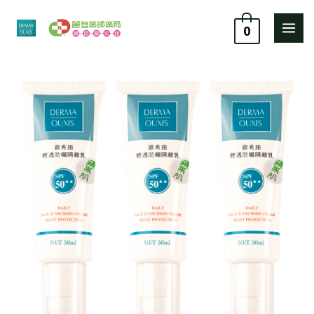
跳
至
0
主
要
歐
原
目
內
希
容
施
始
前
輕
價
價
透
防
格：
格：
曬
隔
NT$ 2,640。
NT$ 2,244。
離
乳
SPF50★★
(蘋
果