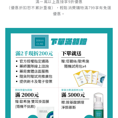
滿ㄧ萬以上直接享9折優惠
（優惠折扣恕不累計重複），輕鬆消費購物滿799享有免運
優惠。