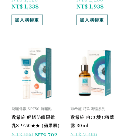
NT$
1,338
NT$
1,938
加入購物車
加入購物車
原
目
原
目
始
前
始
前
價
價
價
價
格：
格：
格：
格：
NT$ 880。
NT$ 792。
NT$ 2,480。
NT$ 2,232。
防曬係數 SPF50 防曬乳
歐希施 特殊調理系列
歐希施 輕透防曬隔離
歐希施 白CC雙C精華
乳SPF50★★ (蘋果肌)
露 30ml
NT$
880
NT$
792
NT$
2,480