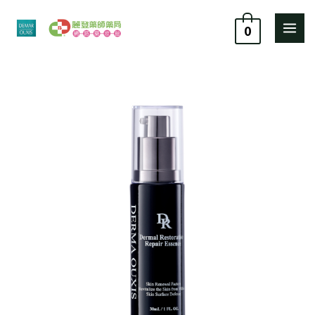
跳
至
0
主
要
歐
原
目
內
希
容
施
始
前
植
價
價
泌
修
格：
格：
護
精
NT$ 1,880。
NT$ 1,692。
華
露
30ml【新
品
+贈