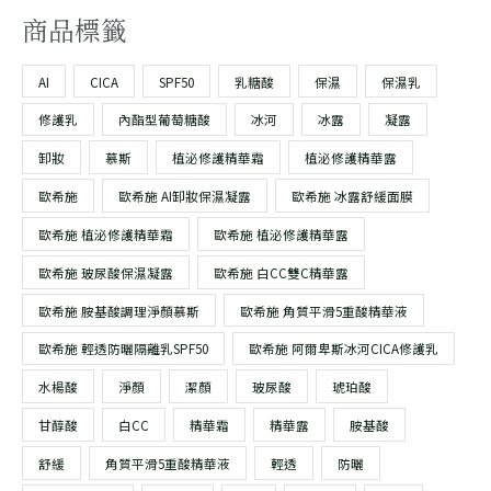
商品標籤
AI
CICA
SPF50
乳糖酸
保濕
保濕乳
修護乳
內酯型葡萄糖酸
冰河
冰露
凝露
卸妝
慕斯
植泌修護精華霜
植泌修護精華露
歐希施
歐希施 AI卸妝保濕凝露
歐希施 冰露舒緩面膜
歐希施 植泌修護精華霜
歐希施 植泌修護精華露
歐希施 玻尿酸保濕凝露
歐希施 白CC雙C精華露
歐希施 胺基酸調理淨顏慕斯
歐希施 角質平滑5重酸精華液
歐希施 輕透防曬隔離乳SPF50
歐希施 阿爾卑斯冰河CICA修護乳
水楊酸
淨顏
潔顏
玻尿酸
琥珀酸
甘醇酸
白CC
精華霜
精華露
胺基酸
舒緩
角質平滑5重酸精華液
輕透
防曬