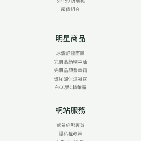
SPF50 防曬乳
超值組合
明星商品
冰露舒緩面膜
完肌晶顏精華油
完肌晶顏豐華霜
玻尿酸保濕凝露
白CC雙C精華露
網站服務
歐希施哪裏買
隱私權政策