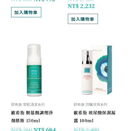
NT$
2,232
加入購物車
加入購物車
原
目
原
目
始
前
始
前
價
價
價
價
格：
格：
格：
格：
NT$ 760。
NT$ 684。
NT$ 2,480
NT$ 2,232
歐希施 卸妝清潔系列
歐希施 防曬保濕系列
歐希施 胺基酸調理淨
歐希施 玻尿酸保濕凝
顏慕斯 150ml
露 100ml
NT$
760
NT$
684
NT$
2,480