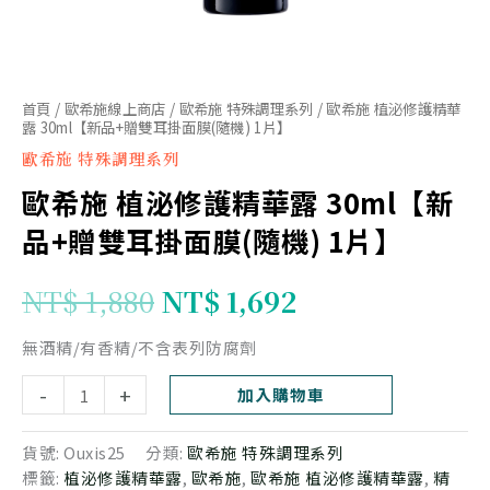
雙
耳
掛
面
首頁
/
歐希施線上商店
/
歐希施 特殊調理系列
/ 歐希施 植泌修護精華
露 30ml【新品+贈雙耳掛面膜(隨機) 1片】
膜
歐希施 特殊調理系列
(隨
歐希施 植泌修護精華露 30ml【新
機)
1
品+贈雙耳掛面膜(隨機) 1片】
片】
數
NT$
1,880
NT$
1,692
量
無酒精/有香精/不含表列防腐劑
-
+
加入購物車
貨號:
Ouxis25
分類:
歐希施 特殊調理系列
標籤:
植泌修護精華露
,
歐希施
,
歐希施 植泌修護精華露
,
精