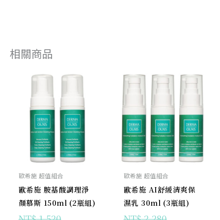
相關商品
原
目
原
目
始
前
始
前
價
價
價
價
格：
格：
格：
格：
NT$ 1,520。
NT$ 1,338。
NT$ 2,280
NT$ 1,938
歐希施 超值組合
歐希施 超值組合
歐希施 胺基酸調理淨
歐希施 AI舒緩清爽保
顏慕斯 150ml (2瓶組)
濕乳 30ml (3瓶組)
NT$
1,520
NT$
2,280