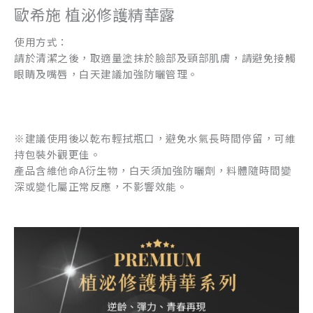
歐希施 植泌修護精華露
使用方式：
請於清潔之後，取適量塗抹於臉部及頸部肌膚，請避免接觸
眼睛及嘴唇，白天建議加強防曬管理。
※建議使用後以乾布輕拭瓶口，避免水氣長時間停留，可維
持包裝外觀更佳。
產品含維他命A衍生物，白天須加強防曬劑，料體隨時間變
深或變化屬正常反應，不影響效能。