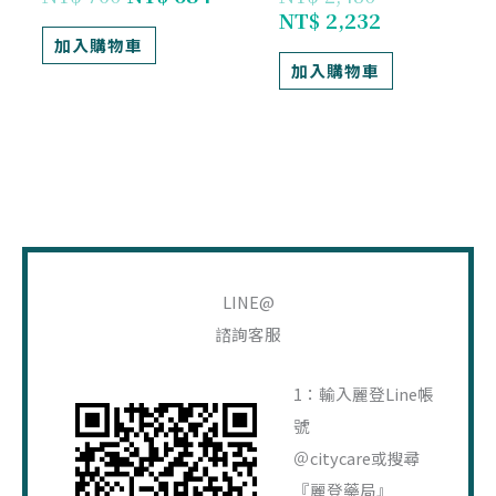
NT$
2,232
加入購物車
加入購物車
搜
尋
LINE@
關
諮詢客服
鍵
字
1：輸入麗登Line帳
:
號
＠citycare或搜尋
『麗登藥局』