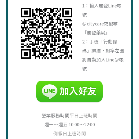
字
1：輸入麗登Line帳
:
號
＠citycare或搜尋
『麗登藥局』
2：手機「行動條
碼」掃描，對準左圖
將自動加入Line＠帳
號
營業服務時間
平日上班時間
週一～週五 10:00～22:00
例假日上班時間