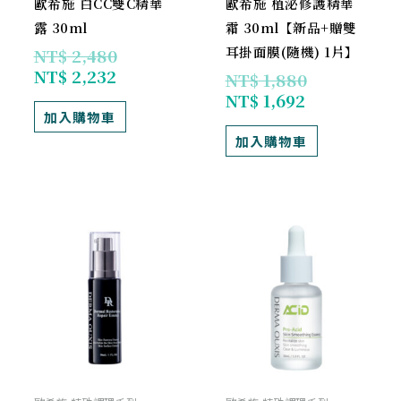
歐希施 白CC雙C精華
歐希施 植泌修護精華
露 30ml
霜 30ml【新品+贈雙
耳掛面膜(隨機) 1片】
NT$
2,480
NT$
2,232
NT$
1,880
NT$
1,692
加入購物車
加入購物車
目
原
目
原
前
始
前
始
價
價
價
價
格：
格：
格：
格：
NT$ 1,692。
NT$ 1,880。
NT$ 1,242。
NT$ 1,380