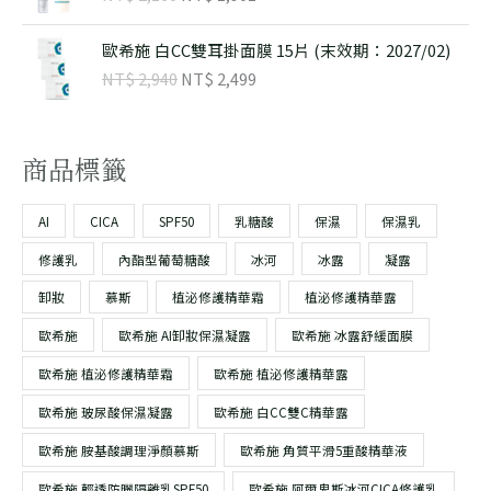
價
價
T
T
,
,
格
格
$
$
原
目
6
2
：
：
歐希施 白CC雙耳掛面膜 15片 (末效期：2027/02)
始
前
8
3
N
N
NT$
2,940
NT$
2,499
3
3
價
價
0
8
T
T
,
,
格
格
。
。
$
$
4
0
：
：
4
2
N
N
商品標籤
2
1
0
7
T
T
,
,
。
。
$
$
1
9
AI
CICA
SPF50
乳糖酸
保濕
保濕乳
6
0
2
2
0
1
修護乳
內酯型葡萄糖酸
冰河
冰露
凝露
,
,
。
。
9
4
卸妝
慕斯
植泌修護精華霜
植泌修護精華露
4
9
歐希施
歐希施 AI卸妝保濕凝露
歐希施 冰露舒緩面膜
0
9
。
。
歐希施 植泌修護精華霜
歐希施 植泌修護精華露
歐希施 玻尿酸保濕凝露
歐希施 白CC雙C精華露
歐希施 胺基酸調理淨顏慕斯
歐希施 角質平滑5重酸精華液
歐希施 輕透防曬隔離乳SPF50
歐希施 阿爾卑斯冰河CICA修護乳