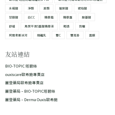
水楊酸
淨顏
潔顏
玻尿酸
琥珀酸
甘醇酸
白CC
精華霜
精華露
胺基酸
舒緩
角質平滑5重酸精華液
輕透
防曬
阿爾卑斯冰河
隔離乳
雙C
雙耳掛
面膜
友站連結
BIO-TOPIC 塔碧絲
ouxiscare歐希施專賣店
麗登藥局歐希施專賣店
麗登藥局 – BIO-TOPIC塔碧絲
麗登藥局 – Derma Ouxis歐希施