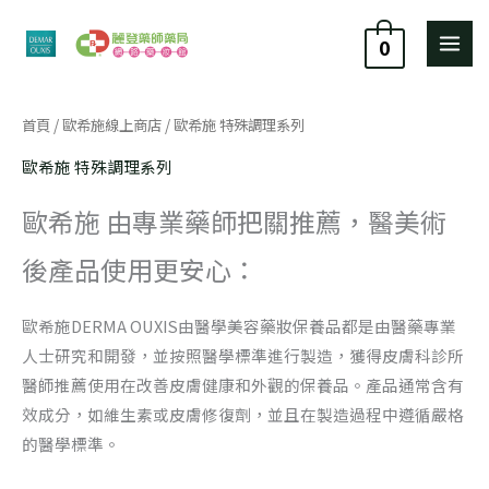
跳
至
0
主
要
依
首頁
/
歐希施線上商店
/ 歐希施 特殊調理系列
內
價
格
容
排
歐希施 特殊調理系列
序：
高
至
歐希施 由專業藥師把關推薦，醫美術
低
後產品使用更安心：
歐希施DERMA OUXIS由醫學美容藥妝保養品都是由醫藥專業
人士研究和開發，並按照醫學標準進行製造，獲得皮膚科診所
醫師推薦使用在改善皮膚健康和外觀的保養品。產品通常含有
效成分，如維生素或皮膚修復劑，並且在製造過程中遵循嚴格
的醫學標準。