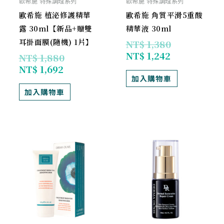
歐希施 特殊調理系列
歐希施 特殊調理系列
歐希施 植泌修護精華
歐希施 角質平滑5重酸
露 30ml【新品+贈雙
精華液 30ml
耳掛面膜(隨機) 1片】
NT$
1,380
NT$
1,242
NT$
1,880
NT$
1,692
加入購物車
加入購物車
原
目
目
原
始
前
前
始
價
價
價
價
格：
格：
格：
格：
NT$ 1,200。
NT$ 1,080。
NT$ 990。
NT$ 1,100。