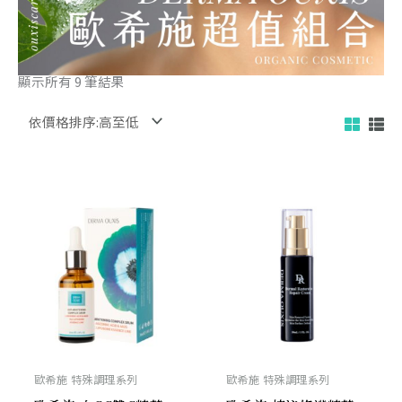
顯示所有 9 筆結果
目
原
目
原
前
始
前
始
價
價
價
價
格：
格：
格：
格：
NT$ 2,232。
NT$ 2,480。
NT$ 1,692。
NT$ 1,880
歐希施 特殊調理系列
歐希施 特殊調理系列