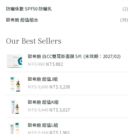
防曬係數 SPF50 防曬乳
(2)
歐希施 超值組合
(39)
Our Best Sellers
原
目
歐希施 白CC雙耳掛面膜 5片 (末效期：2027/02)
始
前
NT$
980
NT$
882
價
價
格
格
原
目
：
：
歐希施 超值J組
始
前
N
N
NT$
3,680
NT$
3,238
價
價
T
T
格
格
$
$
原
目
：
：
歐希施 超值K組
始
前
N
N
NT$
3,440
NT$
3,027
9
8
價
價
T
T
8
8
格
格
$
$
原
目
0
2
：
：
歐希施 超值L組
始
前
。
。
N
N
NT$
2,160
NT$
1,901
3
3