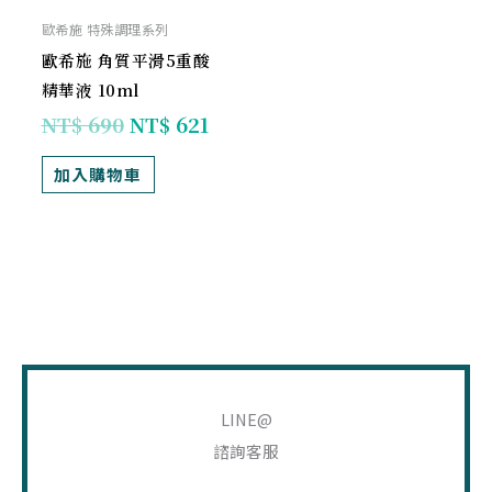
歐希施 特殊調理系列
歐希施 角質平滑5重酸
精華液 10ml
NT$
690
NT$
621
加入購物車
搜
尋
LINE@
關
諮詢客服
鍵