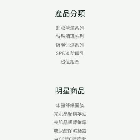
產品分類
卸妝清潔系列
特殊調理系列
防曬保濕系列
SPF50 防曬乳
超值組合
明星商品
冰露舒緩面膜
完肌晶顏精華油
完肌晶顏豐華霜
玻尿酸保濕凝露
白CC雙C精華露