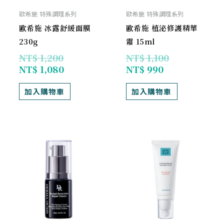
歐希施 特殊調理系列
歐希施 特殊調理系列
歐希施 冰露舒緩面膜
歐希施 植泌修護精華
230g
霜 15ml
NT$
1,200
NT$
1,100
NT$
1,080
NT$
990
加入購物車
加入購物車
目
原
原
目
前
始
始
前
價
價
價
價
格：
格：
格：
格：
NT$ 990。
NT$ 1,100。
NT$ 960。
NT$