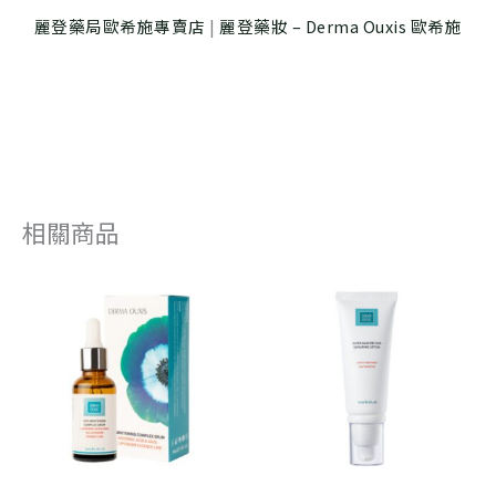
麗登藥局歐希施專賣店
|
麗登藥妝 – Derma Ouxis 歐希施
相關商品
原
目
原
目
始
前
始
前
價
價
價
價
格：
格：
格：
格：
NT$ 2,480。
NT$ 2,232。
NT$ 960。
NT$