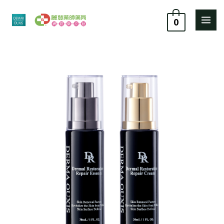
跳
至
0
主
要
歐
原
目
內
希
容
施
始
前
植
價
價
泌
修
格：
格：
護
系
NT$ 3,760。
NT$ 3,280。
列
組
合
【新
品