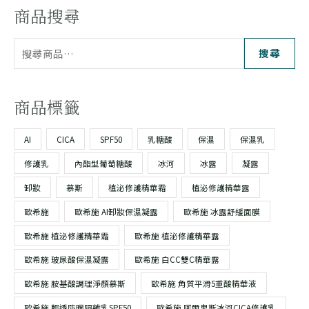
商品搜尋
搜尋
商品標籤
AI
CICA
SPF50
乳糖酸
保濕
保濕乳
修護乳
內酯型葡萄糖酸
冰河
冰露
凝露
卸妝
慕斯
植泌修護精華霜
植泌修護精華露
歐希施
歐希施 AI卸妝保濕凝露
歐希施 冰露舒緩面膜
歐希施 植泌修護精華霜
歐希施 植泌修護精華露
歐希施 玻尿酸保濕凝露
歐希施 白CC雙C精華露
歐希施 胺基酸調理淨顏慕斯
歐希施 角質平滑5重酸精華液
歐希施 輕透防曬隔離乳SPF50
歐希施 阿爾卑斯冰河CICA修護乳