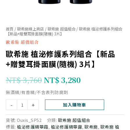
+贈
雙
耳
掛
首頁
/
歐希施線上商店
/
歐希施 超值組合
/ 歐希施 植泌修護系列組合
【新品+贈雙耳掛面膜(隨機) 3片】
面
歐希施 超值組合
膜
歐希施 植泌修護系列組合【新品
(隨
機)
+贈雙耳掛面膜(隨機) 3片】
3
片】
NT$
3,760
NT$
3,280
數
量
無酒精/有香精/不含表列防腐劑
-
+
加入購物車
貨號:
Ouxis_SP52
分類:
歐希施 超值組合
標籤:
植泌修護精華霜
,
植泌修護精華露
,
歐希施
,
歐希施 植