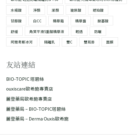
水楊酸
淨顏
潔顏
玻尿酸
琥珀酸
甘醇酸
白CC
精華霜
精華露
胺基酸
舒緩
角質平滑5重酸精華液
輕透
防曬
阿爾卑斯冰河
隔離乳
雙C
雙耳掛
面膜
友站連結
BIO-TOPIC 塔碧絲
ouxiscare歐希施專賣店
麗登藥局歐希施專賣店
麗登藥局 – BIO-TOPIC塔碧絲
麗登藥局 – Derma Ouxis歐希施