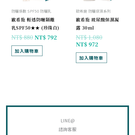
防曬係數 SPF50 防曬乳
歐希施 防曬保濕系列
歐希施 輕透防曬隔離
歐希施 玻尿酸保濕凝
乳SPF50★★ (珍珠白)
露 30ml
NT$
880
NT$
792
NT$
1,080
NT$
972
加入購物車
加入購物車
搜
尋
LINE@
關
諮詢客服