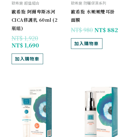
歐希施 超值組合
歐希施 防曬保濕系列
歐希施 阿爾卑斯冰河
歐希施 水嫩嫩雙耳掛
CICA修護乳 60ml (2
面膜
瓶組)
NT$
980
NT$
882
NT$
1,920
加入購物車
NT$
1,690
加入購物車
原
目
目
原
始
前
前
始
價
價
價
價
格：
格：
格：
格：
NT$ 880。
NT$ 792。
NT$ 972。
NT$ 1,080。