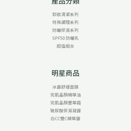
產品分類
卸妝清潔系列
特殊調理系列
防曬保濕系列
SPF50 防曬乳
超值組合
明星商品
冰露舒緩面膜
完肌晶顏精華油
完肌晶顏豐華霜
玻尿酸保濕凝露
白CC雙C精華露