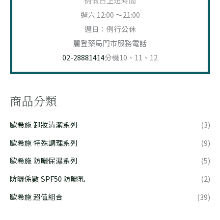
例假日上班時間
週六 12:00 ～21:00
週日：例行公休
麗登藥局門市服務電話
02-28881414
分機10、11、12
商品分類
歐希施 卸妝清潔系列
(3)
歐希施 特殊調理系列
(9)
歐希施 防曬保濕系列
(5)
防曬係數 SPF50 防曬乳
(2)
歐希施 超值組合
(39)