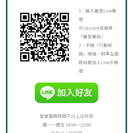
鍵
字
1：輸入麗登Line帳
:
號
＠citycare或搜尋
『麗登藥局』
2：手機「行動條
碼」掃描，對準左圖
將自動加入Line＠帳
號
營業服務時間
平日上班時間
週一～週五 10:00～22:00