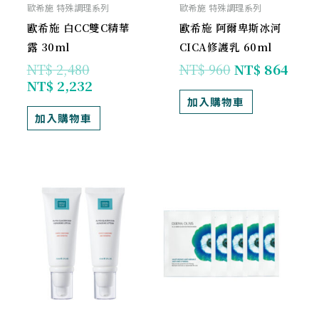
歐希施 特殊調理系列
歐希施 特殊調理系列
歐希施 白CC雙C精華
歐希施 阿爾卑斯冰河
露 30ml
CICA修護乳 60ml
NT$
2,480
NT$
960
NT$
864
NT$
2,232
加入購物車
加入購物車
原
目
原
目
始
前
始
前
價
價
價
價
格：
格：
格：
格：
NT$ 1,920。
NT$ 1,690。
NT$ 980。
NT$ 8