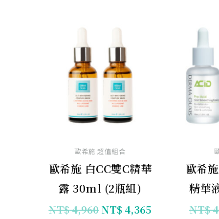
原
目
始
前
價
價
格：
格：
NT$ 4,960。
NT$ 4,365。
歐希施 超值組合
歐希施 白CC雙C精華
歐希施
露 30ml (2瓶組)
精華液
NT$
4,960
NT$
4,365
NT$
4