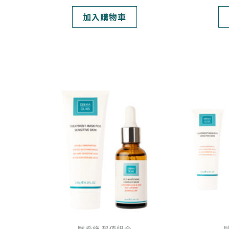
加入購物車
原
目
始
前
價
價
格：
格：
NT$ 3,680。
NT$ 3,238。
歐希施 超值組合