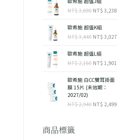
歐希施 超值J組
格：
T
T
始
前
NT$
3,680
NT$
3,238
$
$
。
T$ 4,365。
價
價
格
格
原
目
9
8
歐希施 超值K組
：
：
始
前
8
8
N
N
NT$
3,440
NT$
3,027
價
價
0
2
T
T
格
格
。
。
$
原
$
目
歐希施 超值L組
：
：
始
前
N
N
NT$
2,160
NT$
1,901
3
價
3
價
T
T
,
格
,
格
$
原
$
目
歐希施 白CC雙耳掛面
6
：
2
：
始
前
膜 15片 (末效期：
8
N
3
N
3
價
3
價
2027/02)
0
T
8
T
,
格
,
格
。
$
。
$
NT$
2,940
NT$
2,499
4
：
0
：
4
N
2
N
2
1
0
T
7
T
,
,
商品標籤
。
$
。
$
1
9