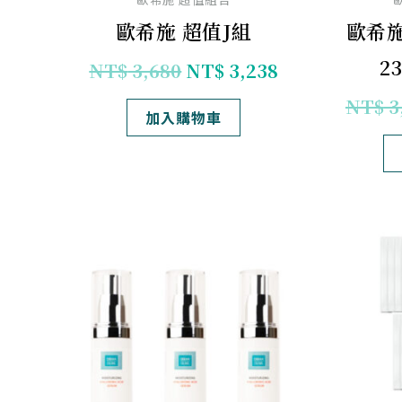
歐希施 超值J組
歐希
2
NT$
3,680
NT$
3,238
NT$
3
加入購物車
原
目
始
前
價
價
格：
格：
NT$ 3,240。
NT$ 2,754。