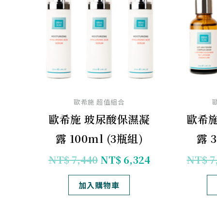
格：
格：
NT$ 7,440。
NT$ 6,324。
歐希施 超值組合
歐希施 玻尿酸保濕凝
歐希施
露 100ml (3瓶組)
露 
NT$
7,440
NT$
6,324
NT$
7
加入購物車