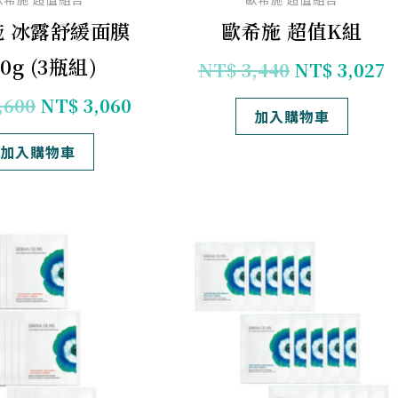
施 冰露舒緩面膜
歐希施 超值K組
30g (3瓶組)
NT$
3,440
NT$
3,027
,600
NT$
3,060
加入購物車
加入購物車
原
目
原
始
前
始
價
價
價
格：
格：
格：
NT$ 2,940。
NT$ 2,499。
NT$ 2,940
N