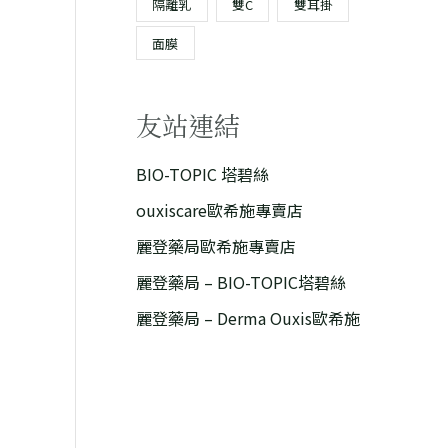
隔離乳
雙C
雙耳掛
面膜
友站連結
BIO-TOPIC 塔碧絲
ouxiscare歐希施專賣店
麗登藥局歐希施專賣店
目
麗登藥局 – BIO-TOPIC塔碧絲
前
麗登藥局 – Derma Ouxis歐希施
價
格：
。
T$ 2,499。