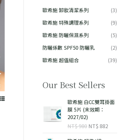
歐希施 卸妝清潔系列
(3)
歐希施 特殊調理系列
(9)
歐希施 防曬保濕系列
(5)
防曬係數 SPF50 防曬乳
(2)
歐希施 超值組合
(39)
Our Best Sellers
原
目
歐希施 白CC雙耳掛面
始
前
膜 5片 (末效期：
價
價
2027/02)
目
格
格
NT$
980
NT$
882
前
：
：
價
N
N
原
目