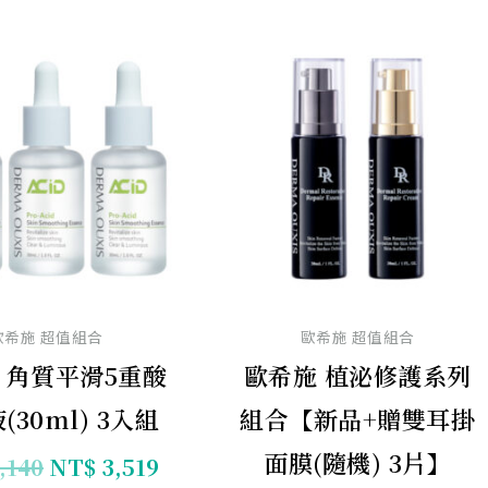
原
目
原
始
前
始
價
價
價
格：
格：
格：
NT$ 4,140。
NT$ 3,519。
NT$ 3,760
N
歐希施 超值組合
歐希施 超值組合
 角質平滑5重酸
歐希施 植泌修護系列
(30ml) 3入組
組合【新品+贈雙耳掛
面膜(隨機) 3片】
,140
NT$
3,519