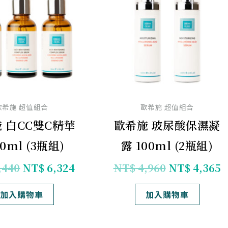
格：
格：
格：
NT$ 7,440。
NT$ 6,324。
NT$ 4,960
N
歐希施 超值組合
歐希施 超值組合
 白CC雙C精華
歐希施 玻尿酸保濕凝
30ml (3瓶組)
露 100ml (2瓶組)
,440
NT$
6,324
NT$
4,960
NT$
4,365
加入購物車
加入購物車