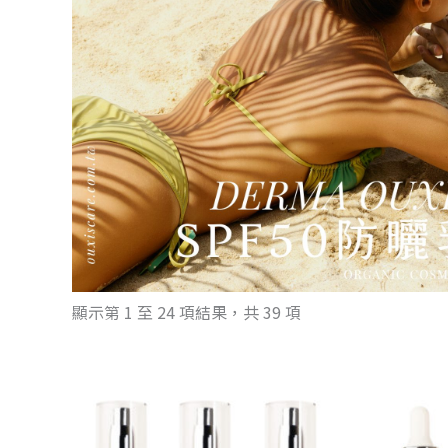
顯示第 1 至 24 項結果，共 39 項
原
目
始
前
價
價