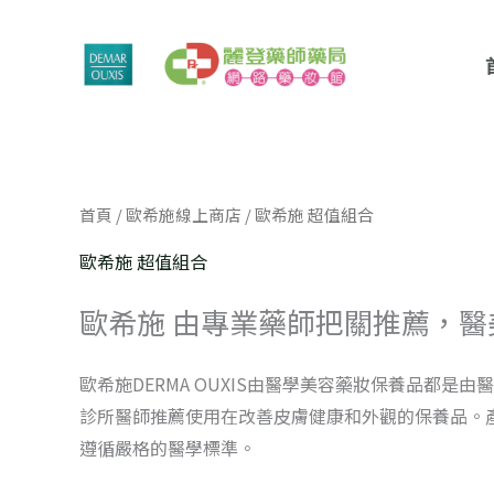
跳
至
主
要
內
容
依
首頁
/
歐希施線上商店
/ 歐希施 超值組合
價
格
排
歐希施 超值組合
序：
高
至
歐希施 由專業藥師把關推薦，
低
歐希施DERMA OUXIS由醫學美容藥妝保養品都
診所醫師推薦使用在改善皮膚健康和外觀的保養品。
遵循嚴格的醫學標準。