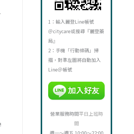
、
1：輸入麗登Line帳號
＠citycare或搜尋『麗登藥
局』
2：手機「行動條碼」掃
描，對準左圖將自動加入
Line＠帳號
營業服務時間
平日上班時
間
學
週一～週五 10:00～22:00