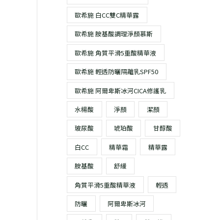
歐希施 白CC雙C精華露
歐希施 胺基酸調理淨顏慕斯
歐希施 角質平滑5重酸精華液
歐希施 輕透防曬隔離乳SPF50
目
歐希施 阿爾卑斯冰河CICA修護乳
前
價
水楊酸
淨顏
潔顏
格：
玻尿酸
琥珀酸
甘醇酸
。
T$ 3,027。
白CC
精華霜
精華露
胺基酸
舒緩
角質平滑5重酸精華液
輕透
防曬
阿爾卑斯冰河