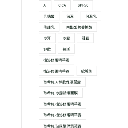
6
0
2
2
AI
CICA
SPF50
0
1
目
,
,
。
。
前
乳糖酸
保濕
保濕乳
9
4
價
4
9
修護乳
內酯型葡萄糖酸
0
9
格：
。
。
。
T$ 3,280。
冰河
冰露
凝露
卸妝
慕斯
植泌修護精華霜
植泌修護精華露
歐希施
歐希施 AI卸妝保濕凝露
歐希施 冰露舒緩面膜
歐希施 植泌修護精華霜
歐希施 植泌修護精華露
歐希施 玻尿酸保濕凝露