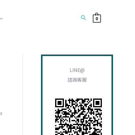
搜
0
尋
搜
尋
LINE@
關
諮詢客服
鍵
字
:
中