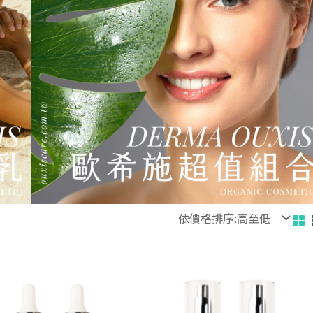
原
目
原
始
前
始
價
價
價